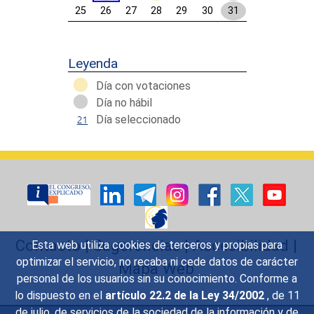
25
26
27
28
29
30
31
Calendar End
Leyenda
Día con votaciones
Día no hábil
Día seleccionado
Contacto
|
Sugerencias
|
Accesibilidad
|
Esta web utiliza cookies de terceros y propias para
optimizar el servicio, no recaba ni cede datos de carácter
Mapa Web
personal de los usuarios sin su conocimiento. Conforme a
lo dispuesto en el
artículo 22.2 de la Ley 34/2002
, de 11
de julio, de servicios de la sociedad de la información y de