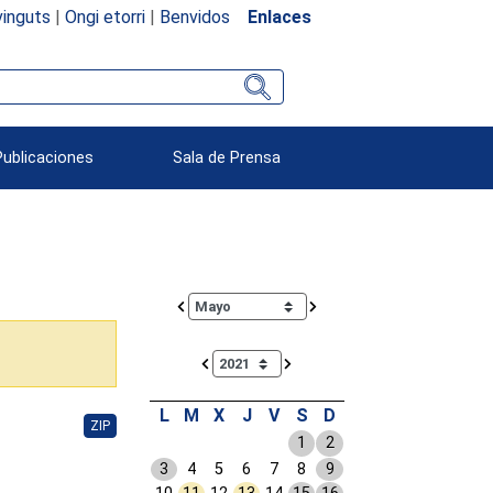
inguts
|
Ongi etorri
|
Benvidos
Enlaces
Publicaciones
Sala de Prensa
Calendar io de actividades. Doce Legislatura
L
M
X
J
V
S
D
ZIP
1
2
3
4
5
6
7
8
9