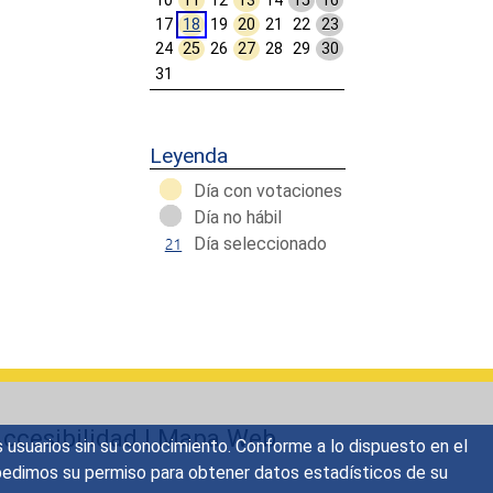
10
11
12
13
14
15
16
17
18
19
20
21
22
23
24
25
26
27
28
29
30
31
Calendar End
Leyenda
Día con votaciones
Día no hábil
Día seleccionado
ccesibilidad
|
Mapa Web
s usuarios sin su conocimiento. Conforme a lo dispuesto en el
o, pedimos su permiso para obtener datos estadísticos de su