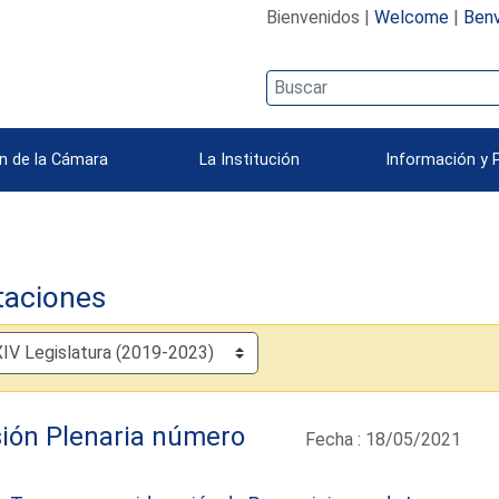
Bienvenidos |
Welcome
|
Benv
n de la Cámara
La Institución
Información y 
taciones
ión Plenaria número
Fecha : 18/05/2021