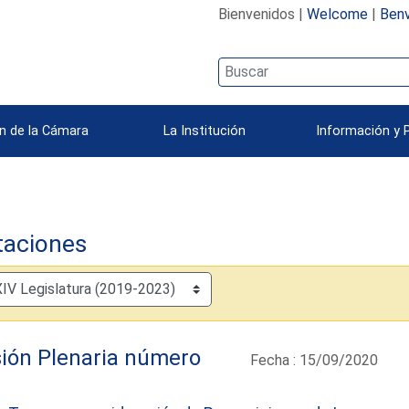
Bienvenidos |
Welcome
|
Benv
n de la Cámara
La Institución
Información y 
taciones
ión Plenaria número
Fecha : 15/09/2020