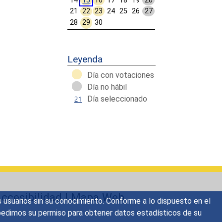
14
15
16
17
18
19
20
21
22
23
24
25
26
27
28
29
30
Calendar End
Leyenda
Día con votaciones
Día no hábil
Día seleccionado
ccesibilidad
|
Mapa Web
s usuarios sin su conocimiento. Conforme a lo dispuesto en el
o, pedimos su permiso para obtener datos estadísticos de su