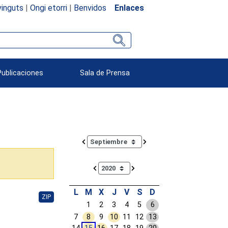
inguts
|
Ongi etorri
|
Benvidos
Enlaces
Publicaciones
Sala de Prensa
Calendar io de actividades. Doce Legislatura
L
M
X
J
V
S
D
ZIP
1
2
3
4
5
6
7
8
9
10
11
12
13