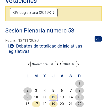
Votaciones
Sesión Plenaria número 58
ZIP
Fecha : 12/11/2020
I.
Debates de totalidad de iniciativas
legislativas.
Calendar io de actividades. Doce Legislatura
L
M
X
J
V
S
D
1
2
3
4
5
6
7
8
9
10
11
12
13
14
15
16
17
18
19
20
21
22