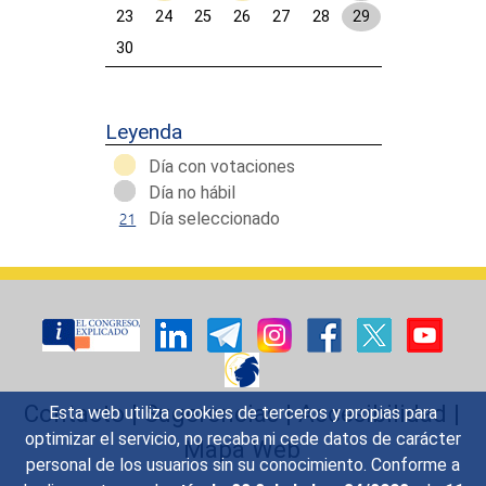
23
24
25
26
27
28
29
30
Calendar End
Leyenda
Día con votaciones
Día no hábil
Día seleccionado
Contacto
|
Sugerencias
|
Accesibilidad
|
Esta web utiliza cookies de terceros y propias para
optimizar el servicio, no recaba ni cede datos de carácter
Mapa Web
personal de los usuarios sin su conocimiento. Conforme a