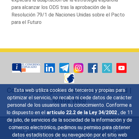
para alcanzar los ODS tras la aprobación de la
Resolución 79/1 de Naciones Unidas sobre el Pacto
para el Futuro
Contacto
|
Sugerencias
|
Accesibilidad
|
Esta web utiliza cookies de terceros y propias para
optimizar el servicio, no recaba ni cede datos de carácter
Mapa Web
personal de los usuarios sin su conocimiento. Conforme a
lo dispuesto en el
artículo 22.2 de la Ley 34/2002
, de 11
de julio, de servicios de la sociedad de la información y de
Preguntas Frecuentes
|
Aviso legal
|
comercio electrónico, pedimos su permiso para obtener
datos estadísticos de su navegación por el sitio web
Protección de datos
|
Política de