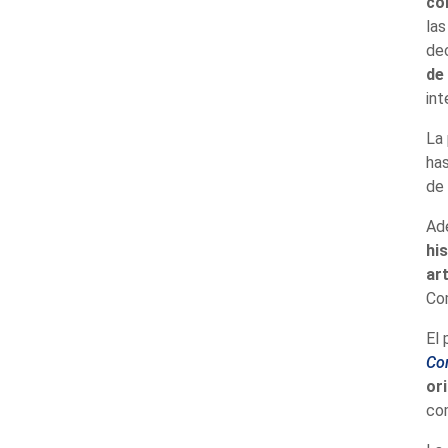
co
las
dec
de
int
La 
has
de
Ad
hi
ar
Co
El 
Co
ori
com