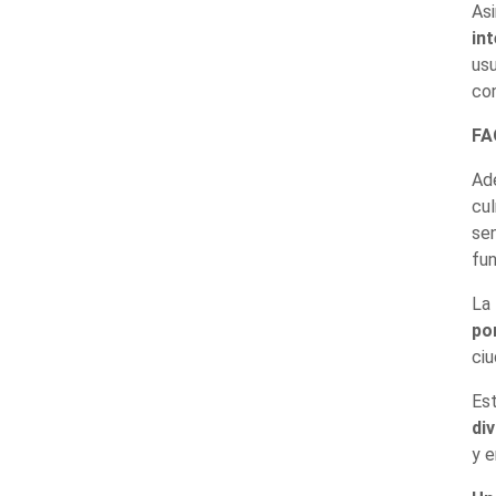
Asi
in
usu
con
FA
Ade
cul
sen
fu
La 
po
ciu
Est
di
y e