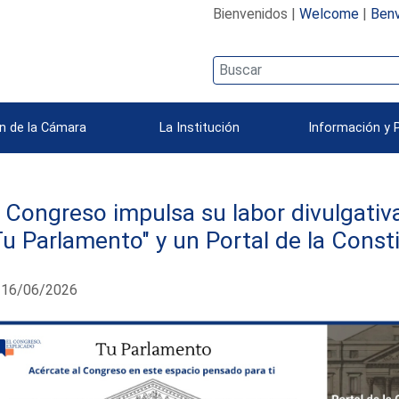
Bienvenidos |
Welcome
|
Benv
n de la Cámara
La Institución
Información y 
l Congreso impulsa su labor divulgativa
Tu Parlamento" y un Portal de la Const
16/06/2026