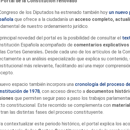
 Portal de la Constitución renovado
 Congreso de los Diputados ha estrenado también hoy
un nuevo 
pañola
que ofrece a la ciudadanía un
acceso completo, actual
damental de nuestro ordenamiento jurídico.
principal novedad del portal es la posibilidad de consultar el
tex
nstitución Española acompañado de
comentarios explicativos
las Cortes Generales
.
Desde cada uno de los artículos de la Con
ectamente a un análisis especializado que explica su contenido, s
stitucional más relevante, facilitando así una mejor comprensió
ecepto.
nuevo espacio también incorpora una
cronología del proceso de
nstitución de 1978
, con acceso directo a
documentos histórico
siones
que permiten seguir paso a paso los trabajos parlamentar
to constitucional. Este recorrido se complementa con
material
stran las distintas fases del proceso constituyente.
a contextualizar este periodo histórico, el portal explica los ac