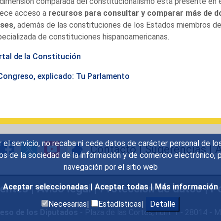
dimensión comparada del constitucionalismo está presente en 
rece acceso a
recursos para consultar y comparar más de do
íses,
además de las constituciones de los Estados miembros de 
ecializada de constituciones hispanoamericanas.
rtal de la Constitución
 Congreso, explicado: Tu Parlamento
r el servicio, no recaba ni cede datos de carácter personal de lo
Contacto
|
Sugerencias
|
A
icios de la sociedad de la información y de comercio electrónic
navegación por el sitio web
Aceptar seleccionadas
|
Aceptar todas
|
Más información
uentes
|
Aviso legal
|
Protección de datos
|
Po
Necesarias|
Estadísticas|
Detalle
eso de los Diputados
- Plaza de las Cortes, núm. 1 - 28014 -