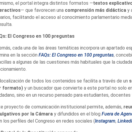
mismo, el portal integra distintos formatos —
textos explicativ
teractivos
— que favorecen una
comprensión más didáctica
y 
arios, facilitando el acceso al conocimiento parlamentario medi
sulta.
Qs: El Congreso en 100 preguntas
más, cada una de las áreas temáticas incorpora un apartado es
mina en la sección
FAQs: El Congreso en 100 preguntas
, conceb
cillas a algunas de las cuestiones más habituales que la ciudadan
ncionamiento.
localización de todos los contenidos se facilita a través de un
s
r formato)
y un buscador que convierte a este portal no solo en
dadano, sino en un recurso pensado para estudiantes, docentes y
e proyecto de comunicación institucional permite, además,
reu
vulgativos por la Cámara
y difundidos en el blog
Fuera de Agen
n los perfiles del Congreso en redes sociales (
Instagram
,
Linked