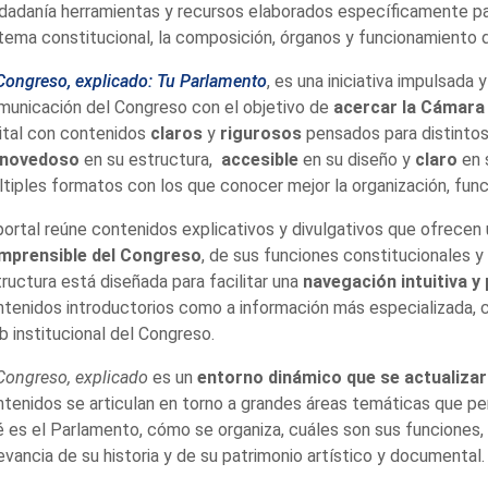
dadanía herramientas y recursos elaborados específicamente pa
tema constitucional, la composición, órganos y funcionamiento de
Congreso, explicado: Tu Parlamento
, es una iniciativa impulsada
municación del Congreso con el objetivo de
acercar la Cámara 
ital con contenidos
claros
y
rigurosos
pensados para distintos
novedoso
en su estructura,
accesible
en su diseño y
claro
en 
tiples formatos con los que conocer mejor la organización, funci
portal reúne contenidos explicativos y divulgativos que ofrecen
mprensible del Congreso
, de sus funciones constitucionales y
ructura está diseñada para facilitar una
navegación intuitiva y
tenidos introductorios como a información más especializada,
 institucional del Congreso.
Congreso, explicado
es un
entorno dinámico que se actualizar
ntenidos se articulan en torno a grandes áreas temáticas que 
 es el Parlamento, cómo se organiza, cuáles son sus funciones, 
evancia de su historia y de su patrimonio artístico y documental.