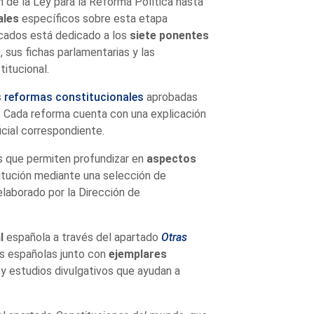
n de la Ley para la Reforma Política hasta
ales
específicos sobre esta etapa
acados está dedicado a los
siete ponentes
, sus fichas parlamentarias y las
titucional.
s
reformas constitucionales
aprobadas
6. Cada reforma cuenta con una explicación
cial correspondiente.
s que permiten profundizar en
aspectos
itución mediante una selección de
elaborado por la Dirección de
l
española a través del apartado
Otras
es españolas junto con
ejemplares
y estudios divulgativos que ayudan a