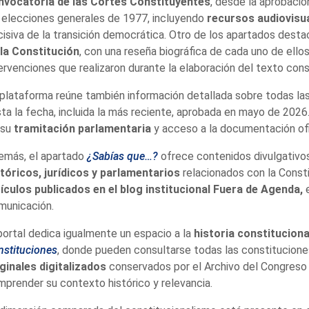
nvocatoria de las Cortes Constituyentes
, desde la aprobació
 elecciones generales de 1977, incluyendo
recursos audiovisu
isiva de la transición democrática. Otro de los apartados dest
 la Constitución
, con una reseña biográfica de cada uno de ellos
ervenciones que realizaron durante la elaboración del texto cons
plataforma reúne también información detallada sobre todas la
ta la fecha, incluida la más reciente, aprobada en mayo de 202
 su
tramitación parlamentaria
y acceso a la documentación ofi
emás, el apartado
¿Sabías que…?
ofrece contenidos divulgativo
stóricos, jurídicos y parlamentarios
relacionados con la Const
tículos publicados en el blog institucional Fuera de Agenda,
municación.
portal dedica igualmente un espacio a la
historia constituciona
nstituciones
, donde pueden consultarse todas las constitucion
ginales digitalizados
conservados por el Archivo del Congreso 
prender su contexto histórico y relevancia.