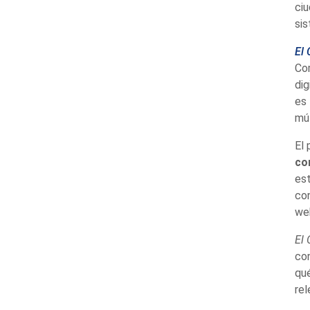
ciu
sis
El 
Co
dig
es
múl
El 
co
est
con
web
El 
co
qué
rel