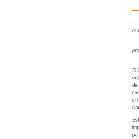
múl
pro
El 
ed
de 
nac
art
Con
Est
imp
pa