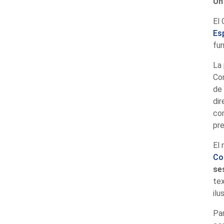
Un
El
Es
fun
La 
Co
de 
dir
con
pr
El 
Co
se
tex
ilu
Par