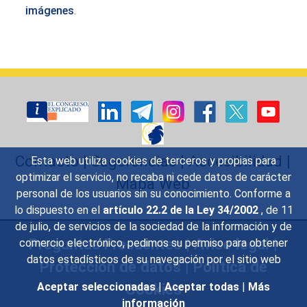
imágenes
.
Contacto
|
Sugerencias
|
Accesibilidad
|
Esta web utiliza cookies de terceros y propias para
optimizar el servicio, no recaba ni cede datos de carácter
Mapa Web
personal de los usuarios sin su conocimiento. Conforme a
lo dispuesto en el
artículo 22.2 de la Ley 34/2002
, de 11
de julio, de servicios de la sociedad de la información y de
Preguntas Frecuentes
|
Aviso legal
|
comercio electrónico, pedimos su permiso para obtener
datos estadísticos de su navegación por el sitio web
Protección de datos
|
Política de
Cookies
Aceptar seleccionadas
|
Aceptar todas
|
Más
información