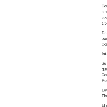
Con
a c
cód
Lib
Des
por
Con
In
Su 
que
Con
Pue
Lev
Flo
El 