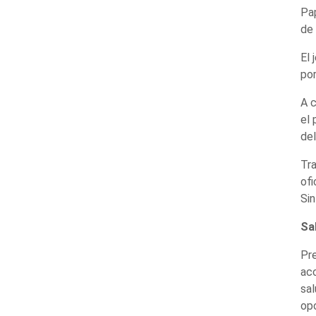
Pa
de 
El 
por
A c
el 
del
Tra
ofi
Sin
Sa
Pre
acc
sal
opo