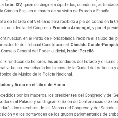
pa
León XIV,
quien se dirigiría a diputados, senadores, autorida
la Cámara Baja, en el marco de su visita de Estado a España.
jefe de Estado del Vaticano será recibido a pie de coche en la C
 la presidenta del Congreso,
Francina Armengol
, y por el pres
ontinuación, en el Patio de Floridablanca, recibirá el saludo del
presidente del Tribunal Constitucional,
Cándido Conde-Pumpid
 Consejo General del Poder Judicial,
Isabel Perelló
.
s la rendición de honores, las autoridades del Estado y el sumo
cial vaticana, escucharán los himnos de la Ciudad del Vaticano y
fónica de Música de la Policía Nacional.
ludos y firma en el Libro de Honor
cedidos por los maceros, los presidentes del Congreso y del Se
ederán al Palacio y se dirigirán al Salón de Conferencias o Sal
udará a los miembros de las Mesas del Congreso y del Senado, al 
sición y a los portavoces de los grupos parlamentarios de amb