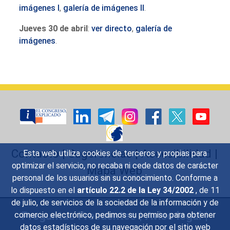
imágenes I
,
galería de imágenes II
.
Jueves 30 de abril
:
ver directo
,
galería de
imágenes
.
Contacto
|
Sugerencias
|
Accesibilidad
|
Esta web utiliza cookies de terceros y propias para
optimizar el servicio, no recaba ni cede datos de carácter
Mapa Web
personal de los usuarios sin su conocimiento. Conforme a
lo dispuesto en el
artículo 22.2 de la Ley 34/2002
, de 11
de julio, de servicios de la sociedad de la información y de
Preguntas Frecuentes
|
Aviso legal
|
comercio electrónico, pedimos su permiso para obtener
datos estadísticos de su navegación por el sitio web