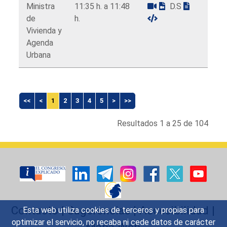
Ministra
11:35 h. a 11:48
D.S
de
h.
Vivienda y
Agenda
Urbana
<<
<
1
2
3
4
5
>
>>
Resultados 1 a 25 de 104
Contacto
|
Sugerencias
|
Accesibilidad
|
Esta web utiliza cookies de terceros y propias para
optimizar el servicio, no recaba ni cede datos de carácter
Mapa Web