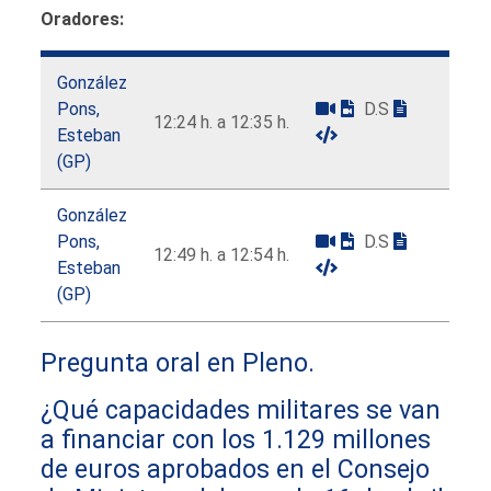
Oradores:
González
Pons,
D.S
12:24 h. a 12:35 h.
Esteban
(GP)
González
Pons,
D.S
12:49 h. a 12:54 h.
Esteban
(GP)
Pregunta oral en Pleno.
¿Qué capacidades militares se van
a financiar con los 1.129 millones
de euros aprobados en el Consejo