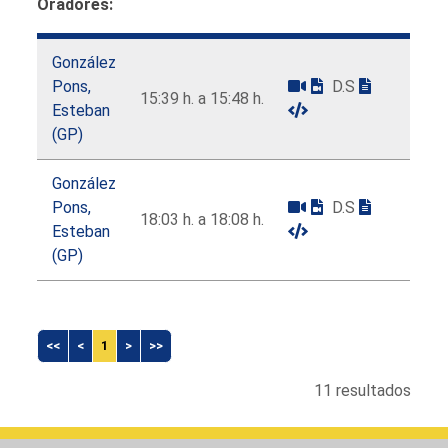
Oradores:
González
Pons,
D.S
15:39 h. a 15:48 h.
Esteban
(GP)
González
Pons,
D.S
18:03 h. a 18:08 h.
Esteban
(GP)
<<
<
1
>
>>
11 resultados