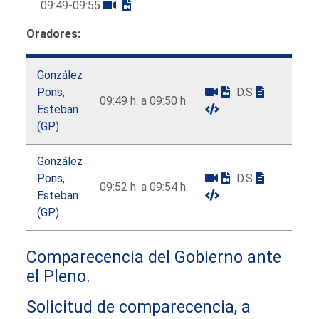
09:49-09:55
Oradores:
González
Pons,
D.S
09:49 h. a 09:50 h.
Esteban
(GP)
González
Pons,
D.S
09:52 h. a 09:54 h.
Esteban
(GP)
Comparecencia del Gobierno ante
el Pleno.
Solicitud de comparecencia, a