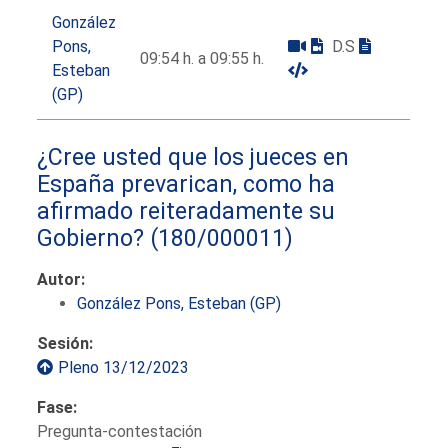
González
Pons,
D.S
09:54 h. a 09:55 h.
Esteban
(GP)
¿Cree usted que los jueces en
España prevarican, como ha
afirmado reiteradamente su
Gobierno?
(180/000011)
Autor:
González Pons, Esteban (GP)
Sesión:
Pleno 13/12/2023
Fase:
Pregunta-contestación