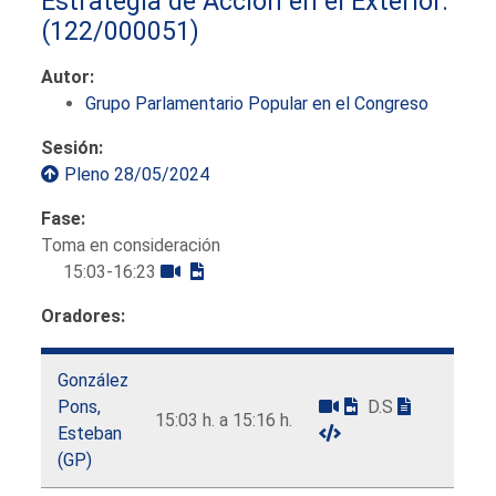
Estrategia de Acción en el Exterior.
(122/000051)
Autor:
Grupo Parlamentario Popular en el Congreso
Sesión:
Pleno 28/05/2024
Fase:
Toma en consideración
15:03-16:23
Oradores:
González
Pons,
D.S
15:03 h. a 15:16 h.
Esteban
(GP)