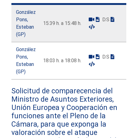
González
Pons,
D.S
15:39 h. a 15:48 h.
Esteban
(GP)
González
Pons,
D.S
18:03 h. a 18:08 h.
Esteban
(GP)
Solicitud de comparecencia del
Ministro de Asuntos Exteriores,
Unión Europea y Cooperación en
funciones ante el Pleno de la
Cámara, para que exponga la
valoración sobre el ataque