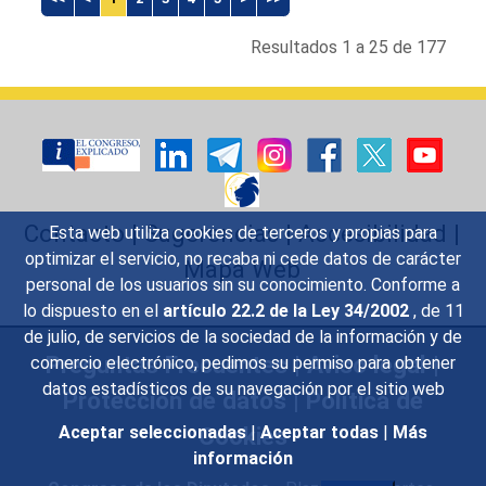
Resultados 1 a 25 de 177
Contacto
|
Sugerencias
|
Accesibilidad
|
Esta web utiliza cookies de terceros y propias para
optimizar el servicio, no recaba ni cede datos de carácter
Mapa Web
personal de los usuarios sin su conocimiento. Conforme a
lo dispuesto en el
artículo 22.2 de la Ley 34/2002
, de 11
de julio, de servicios de la sociedad de la información y de
Preguntas Frecuentes
|
Aviso legal
|
comercio electrónico, pedimos su permiso para obtener
datos estadísticos de su navegación por el sitio web
Protección de datos
|
Política de
Cookies
Aceptar seleccionadas
|
Aceptar todas
|
Más
información