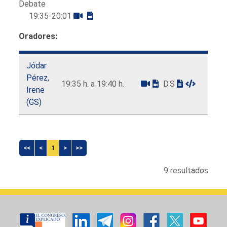
Debate
19:35-20:01
Oradores:
Jódar
Pérez,
19:35 h. a 19:40 h.
D.S
Irene
(GS)
<<
<
1
>
>>
9 resultados