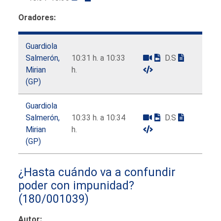
Oradores:
Guardiola
Salmerón,
10:31 h. a 10:33
D.S
Mirian
h.
(GP)
Guardiola
Salmerón,
10:33 h. a 10:34
D.S
Mirian
h.
(GP)
¿Hasta cuándo va a confundir
poder con impunidad?
(180/001039)
Autor: