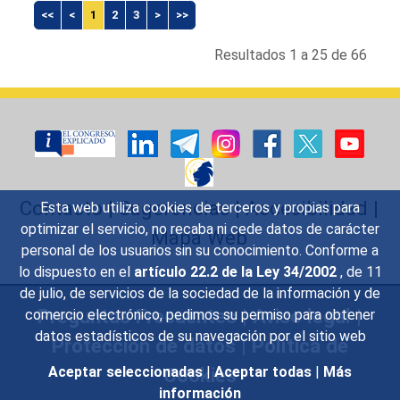
<<
<
1
2
3
>
>>
Resultados 1 a 25 de 66
Contacto
|
Sugerencias
|
Accesibilidad
|
Esta web utiliza cookies de terceros y propias para
optimizar el servicio, no recaba ni cede datos de carácter
Mapa Web
personal de los usuarios sin su conocimiento. Conforme a
lo dispuesto en el
artículo 22.2 de la Ley 34/2002
, de 11
de julio, de servicios de la sociedad de la información y de
Preguntas Frecuentes
|
Aviso legal
|
comercio electrónico, pedimos su permiso para obtener
datos estadísticos de su navegación por el sitio web
Protección de datos
|
Política de
Cookies
Aceptar seleccionadas
|
Aceptar todas
|
Más
información