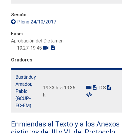
Sesión:
Pleno 24/10/2017
Fase:
Aprobación del Dictamen
19:27-19:45
Oradores:
Bustinduy
Amador,
19:33 h. a 19:36
D.S
Pablo
h.
(GCUP-
EC-EM)
Enmiendas al Texto y a los Anexos
distintos del III y VII del Protocolo