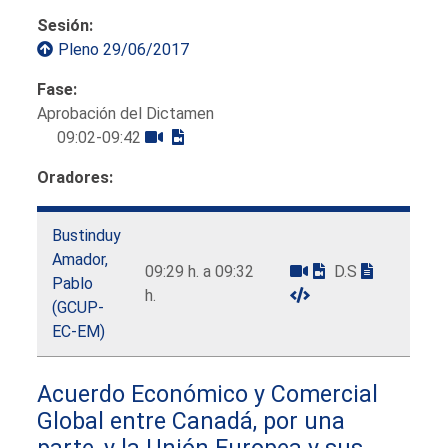
Sesión:
Pleno 29/06/2017
Fase:
Aprobación del Dictamen
09:02-09:42
Oradores:
Bustinduy
Amador,
09:29 h. a 09:32
D.S
Pablo
h.
(GCUP-
EC-EM)
Acuerdo Económico y Comercial
Global entre Canadá, por una
parte, y la Unión Europea y sus