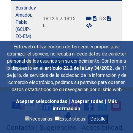
Bustinduy
Amador,
18:12 h. a 18:15
D.S
Pablo
h.
(GCUP-
EC-EM)
Esta web utiliza cookies de terceros y propias para
optimizar el servicio, no recaba ni cede datos de carácter
personal de los usuarios sin su conocimiento. Conforme a
<<
<
1
2
3
4
5
>
>>
lo dispuesto en el
artículo 22.2 de la Ley 34/2002
, de 11
de julio, de servicios de la sociedad de la información y de
Resultados 1 a 25 de 183
comercio electrónico, pedimos su permiso para obtener
datos estadísticos de su navegación por el sitio web
Aceptar seleccionadas
|
Aceptar todas
|
Más
información
Necesarias|
Estadísticas|
Detalle
Contacto
|
Sugerencias
|
Accesibilidad
|