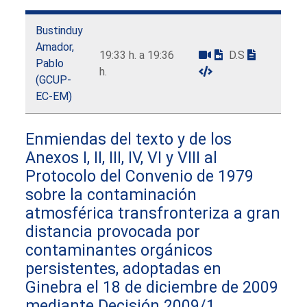
Bustinduy
Amador,
19:33 h. a 19:36
D.S
Pablo
h.
(GCUP-
EC-EM)
Enmiendas del texto y de los
Anexos I, II, III, IV, VI y VIII al
Protocolo del Convenio de 1979
sobre la contaminación
atmosférica transfronteriza a gran
distancia provocada por
contaminantes orgánicos
persistentes, adoptadas en
Ginebra el 18 de diciembre de 2009
mediante Decisión 2009/1.