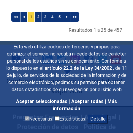
<<
<
1
2
3
4
5
>
>>
Resultados 1 a 25 de 457
Esta web utiliza cookies de terceros y propias para
optimizar el servicio, no recaba ni cede datos de carácter
personal de los usuarios sin su conocimiento. Conforme a
lo dispuesto en el
artículo 22.2 de la Ley 34/2002
, de 11
de julio, de servicios de la sociedad de la información y de
Contacto
|
Sugerencias
|
Accesibilidad
|
comercio electrónico, pedimos su permiso para obtener
datos estadísticos de su navegación por el sitio web
Mapa Web
Aceptar seleccionadas
|
Aceptar todas
|
Más
información
Preguntas Frecuentes
|
Aviso legal
|
Necesarias|
Estadísticas|
Detalle
Protección de datos
|
Política de