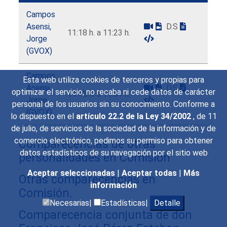
Campos
Asensi,
D.S
11:18 h. a 11:23 h.
Jorge
(GVOX)
Campos
Esta web utiliza cookies de terceros y propias para
Asensi,
D.S
optimizar el servicio, no recaba ni cede datos de carácter
11:45 h. a 11:51 h.
Jorge
personal de los usuarios sin su conocimiento. Conforme a
(GVOX)
lo dispuesto en el
artículo 22.2 de la Ley 34/2002
, de 11
de julio, de servicios de la sociedad de la información y de
comercio electrónico, pedimos su permiso para obtener
Comparecencias de otras
datos estadísticos de su navegación por el sitio web
personalidades en Comisión
Aceptar seleccionadas
|
Aceptar todas
|
Más
Otras comparecencias en
información
Comisión.
Necesarias|
Estadísticas|
Detalle
Comparecencia conjunta de don