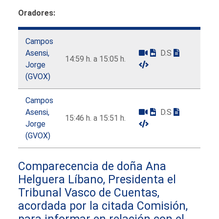
Oradores:
Campos
Asensi,
D.S
14:59 h. a 15:05 h.
Jorge
(GVOX)
Campos
Asensi,
D.S
15:46 h. a 15:51 h.
Jorge
(GVOX)
Comparecencia de doña Ana
Helguera Líbano, Presidenta el
Tribunal Vasco de Cuentas,
acordada por la citada Comisión,
para informar en relación con el