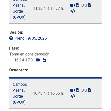
Asensi,
D.S
11:30 h. a 11:37 h.
Jorge
(GVOX)
Sesión:
Pleno 19/05/2026
Fase:
Toma en consideración
16:24-17:01
Oradores:
Campos
Asensi,
D.S
16:48 h. a 16:55 h.
Jorge
(GVOX)