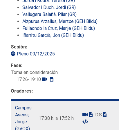
Jordà i Roura, Teresa (GR)
Salvador i Duch, Jordi (GR)
Vallugera Balañà, Pilar (GR)
Aizpurua Arzallus, Mertxe (GEH Bildu)
Fullaondo la Cruz, Marije (GEH Bildu)
Iñarritu García, Jon (GEH Bildu)
Sesión:
Pleno 09/12/2025
Fase:
Toma en consideración
17:26-19:10
Oradores:
Campos
Asensi,
D.S
17:38 h. a 17:52 h.
Jorge
(GVOX)