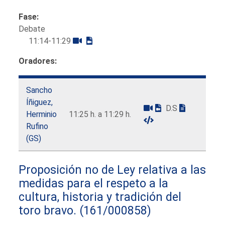
Fase:
Debate
11:14-11:29
Oradores:
Sancho
Íñiguez,
D.S
Herminio
11:25 h. a 11:29 h.
Rufino
(GS)
Proposición no de Ley relativa a las
medidas para el respeto a la
cultura, historia y tradición del
toro bravo.
(161/000858)