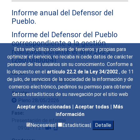
Informe anual del Defensor del
Pueblo.
Informe del Defensor del Pueblo
correspondiente a la gestión
Esta web utiliza cookies de terceros y propias para
realizada durante el año 2025.
optimizar el servicio, no recaba ni cede datos de carácter
(260/000004)
personal de los usuarios sin su conocimiento. Conforme a
lo dispuesto en el
artículo 22.2 de la Ley 34/2002
, de 11
Autor:
de julio, de servicios de la sociedad de la información y de
Defensor del Pueblo
comercio electrónico, pedimos su permiso para obtener
Sesión:
datos estadísticos de su navegación por el sitio web
Pleno 28/05/2026
Aceptar seleccionadas
|
Aceptar todas
|
Más
Fase:
información
Presentación de informe
Necesarias|
Estadísticas|
Detalle
09:02-11:21