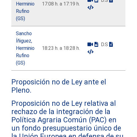
D.S
Herminio
17:08 h. a 17:19 h.
Rufino
(GS)
Sancho
Íñiguez,
D.S
Herminio
18:23 h. a 18:28 h.
Rufino
(GS)
Proposición no de Ley ante el
Pleno.
Proposición no de Ley relativa al
rechazo de la integración de la
Política Agraria Común (PAC) en
un fondo presupuestario único de
la Unión Europea en defensa de su