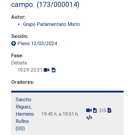
campo.
(173/000014)
Autor:
Grupo Parlamentario Mixto
Sesión:
Pleno 12/03/2024
Fase:
Debate
19:29-20:31
Oradores:
Sancho
Íñiguez,
D.S
Herminio
19:45 h. a 19:51 h.
Rufino
(GS)