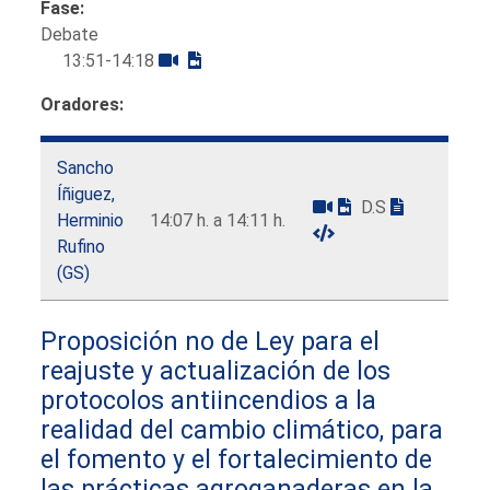
Fase:
Debate
13:51-14:18
Oradores:
Sancho
Íñiguez,
D.S
Herminio
14:07 h. a 14:11 h.
Rufino
(GS)
Proposición no de Ley para el
reajuste y actualización de los
protocolos antiincendios a la
realidad del cambio climático, para
el fomento y el fortalecimiento de
las prácticas agroganaderas en la