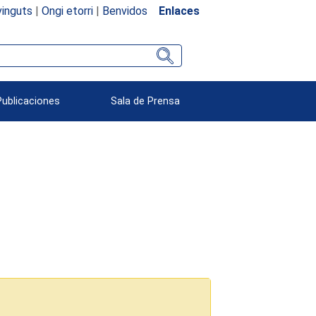
inguts
|
Ongi etorri
|
Benvidos
Enlaces
Publicaciones
Sala de Prensa