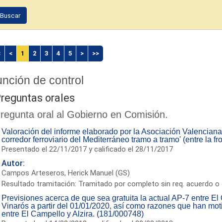
Buscar
<
<
1
2
3
4
5
>
>>
nción de control
reguntas orales
regunta oral al Gobierno en Comisión.
Valoración del informe elaborado por la Asociación Valenciana
corredor ferroviario del Mediterráneo tramo a tramo' (entre la f
Presentado el 22/11/2017 y calificado el 28/11/2017
Autor:
Campos Arteseros, Herick Manuel (GS)
Resultado tramitación: Tramitado por completo sin req. acuerdo o 
Previsiones acerca de que sea gratuita la actual AP-7 entre El
Vinarós a partir del 01/01/2020, así como razones que han mot
entre El Campello y Alzira. (181/000748)