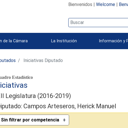
Bienvenidos |
Welcome
|
Benv
n de la Cámara
La Institución
Información y 
iputados
Iniciativas Diputado
adro Estadístico
iciativas
II Legislatura (2016-2019)
iputado: Campos Arteseros, Herick Manuel