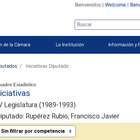
Bienvenidos |
Welcome
|
Benv
n de la Cámara
La Institución
Información y 
iputados
Iniciativas Diputado
adro Estadístico
iciativas
V Legislatura (1989-1993)
iputado: Rupérez Rubio, Francisco Javier