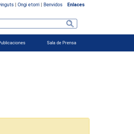
inguts
|
Ongi etorri
|
Benvidos
Enlaces
Publicaciones
Sala de Prensa