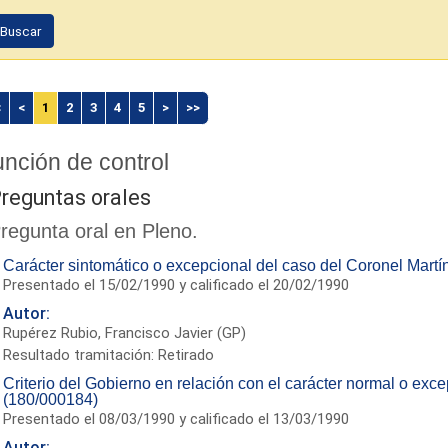
Buscar
<
<
1
2
3
4
5
>
>>
nción de control
reguntas orales
regunta oral en Pleno.
Carácter sintomático o excepcional del caso del Coronel Martí
Presentado el 15/02/1990 y calificado el 20/02/1990
Autor:
Rupérez Rubio, Francisco Javier (GP)
Resultado tramitación: Retirado
Criterio del Gobierno en relación con el carácter normal o excep
(180/000184)
Presentado el 08/03/1990 y calificado el 13/03/1990
Autor: