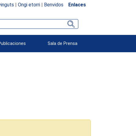
inguts
|
Ongi etorri
|
Benvidos
Enlaces
Publicaciones
Sala de Prensa