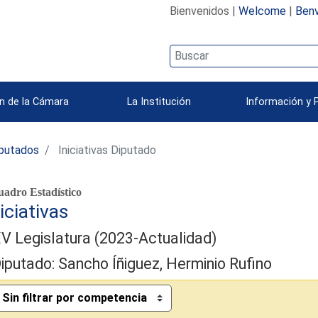
Bienvenidos |
Welcome
|
Benv
n de la Cámara
La Institución
Información y 
iputados
Iniciativas Diputado
adro Estadístico
iciativas
V Legislatura (2023-Actualidad)
iputado: Sancho Íñiguez, Herminio Rufino