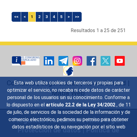
<<
<
1
2
3
4
5
>
>>
Resultados 1 a 25 de 251
Contacto
|
Sugerencias
|
Accesibilidad
|
Esta web utiliza cookies de terceros y propias para
optimizar el servicio, no recaba ni cede datos de carácter
Mapa Web
personal de los usuarios sin su conocimiento. Conforme a
lo dispuesto en el
artículo 22.2 de la Ley 34/2002
, de 11
de julio, de servicios de la sociedad de la información y de
Preguntas Frecuentes
|
Aviso legal
|
comercio electrónico, pedimos su permiso para obtener
datos estadísticos de su navegación por el sitio web
Protección de datos
|
Política de