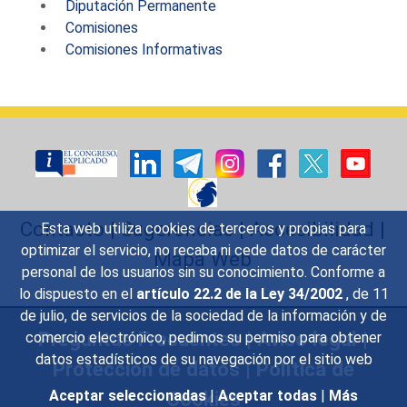
Diputación Permanente
Comisiones
Comisiones Informativas
Contacto
|
Sugerencias
|
Accesibilidad
|
Esta web utiliza cookies de terceros y propias para
optimizar el servicio, no recaba ni cede datos de carácter
Mapa Web
personal de los usuarios sin su conocimiento. Conforme a
lo dispuesto en el
artículo 22.2 de la Ley 34/2002
, de 11
de julio, de servicios de la sociedad de la información y de
Preguntas Frecuentes
|
Aviso legal
|
comercio electrónico, pedimos su permiso para obtener
datos estadísticos de su navegación por el sitio web
Protección de datos
|
Política de
Cookies
Aceptar seleccionadas
|
Aceptar todas
|
Más