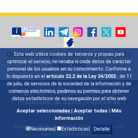
Contacto
|
Sugerencias
|
Accesibilidad
|
Esta web utiliza cookies de terceros y propias para
optimizar el servicio, no recaba ni cede datos de carácter
Mapa Web
personal de los usuarios sin su conocimiento. Conforme a
lo dispuesto en el
artículo 22.2 de la Ley 34/2002
, de 11
de julio, de servicios de la sociedad de la información y de
Preguntas Frecuentes
|
Aviso legal
|
comercio electrónico, pedimos su permiso para obtener
datos estadísticos de su navegación por el sitio web
Protección de datos
|
Política de
Cookies
Aceptar seleccionadas
|
Aceptar todas
|
Más
información
Congreso de los Diputados
- Plaza de las Cortes,
Necesarias|
Estadísticas|
Detalle
núm. 1 - 28014 - MADRID