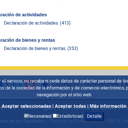
ración de actividades
Declaración de actividades.
(413)
ración de bienes y rentas
Declaración de bienes y rentas.
(353)
r el servicio, no recaba ni cede datos de carácter personal de lo
Contacto
|
Sugerencias
|
A
icios de la sociedad de la información y de comercio electrónic
navegación por el sitio web
uentes
|
Aviso legal
|
Protección de datos
|
Po
Aceptar seleccionadas
|
Aceptar todas
|
Más información
Necesarias|
Estadísticas|
Detalle
eso de los Diputados
- Plaza de las Cortes, núm. 1 - 28014 -