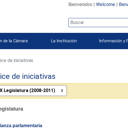
Bienvenidos |
Welcome
|
Benv
n de la Cámara
La Institución
Información y 
ice de iniciativas
ice de iniciativas
egislatura
ianza parlamentaria