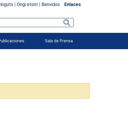
inguts
|
Ongi etorri
|
Benvidos
Enlaces
Publicaciones
Sala de Prensa