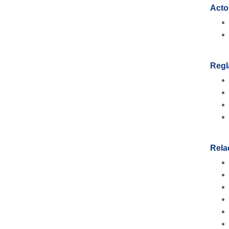
Acto
Regl
Rela