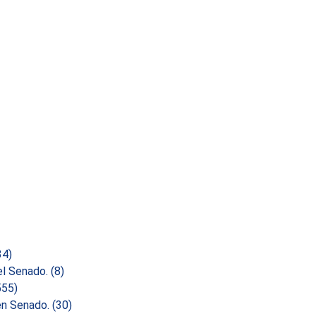
34)
el Senado.
(8)
555)
 en Senado.
(30)