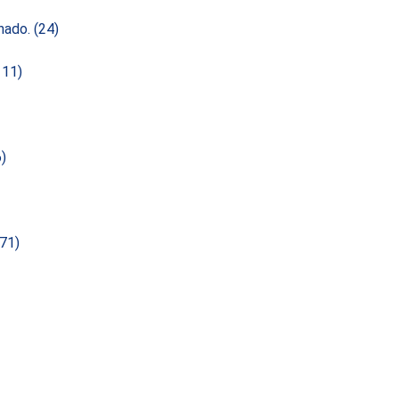
enado.
(24)
111)
6)
(71)