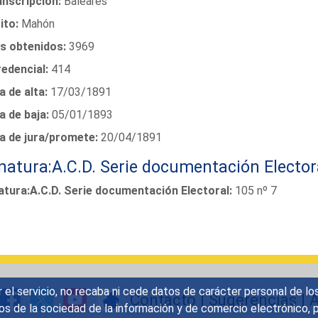
unscripción:
Baleares
ito:
Mahón
s obtenidos:
3969
redencial:
414
 de alta:
17/03/1891
a de baja:
05/01/1893
a de jura/promete:
20/04/1891
natura:A.C.D. Serie documentación Elector
atura:A.C.D. Serie documentación Electoral:
105 nº 7
r el servicio, no recaba ni cede datos de carácter personal de lo
Contacto
|
Sugerencias
|
A
icios de la sociedad de la información y de comercio electrónic