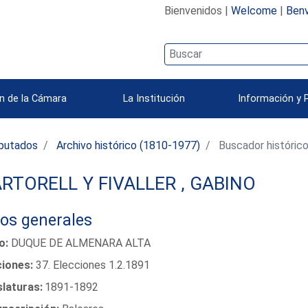
Bienvenidos |
Welcome
|
Benv
n de la Cámara
La Institución
Información y 
iputados
Archivo histórico (1810-1977)
Buscador históric
RTORELL Y FIVALLER , GABINO
os generales
lo:
DUQUE DE ALMENARA ALTA
ciones:
37. Elecciones 1.2.1891
slaturas:
1891-1892