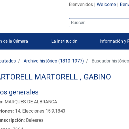
Bienvenidos |
Welcome
|
Benv
n de la Cámara
La Institución
Información y 
iputados
Archivo histórico (1810-1977)
Buscador históric
RTORELL MARTORELL , GABINO
os generales
lo:
MARQUES DE ALBRANCA
ciones:
14. Elecciones 15.9.1843
unscripción:
Baleares