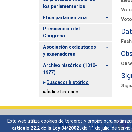
Elec
los parlamentarios
Vota
Alternar
Ética parlamentaria
Voto
Presidencias del
Dat
Congreso
Fech
Alternar
Asociación exdiputados
Obs
y exsenadores
Obse
Alternar
Archivo histórico (1810-
1977)
Sig
Buscador histórico
Sign
Índice histórico
Esta web utiliza cookies de terceros y propias para optimiza
artículo 22.2 de la Ley 34/2002
, de 11 de julio, de serv