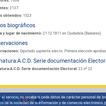
tores:
7364
ntes:
2137
s obtenidos:
1523
os biográficos
a y lugar de nacimiento:
21.12.1811 en Ciudadela (Baleares)
ervaciones
rvaciones:
Diputado suplente electo. Primera elección aproba
natura:A.C.D. Serie documentación Elector
atura:A.C.D. Serie documentación Electoral:
23 nº 22
r el servicio, no recaba ni cede datos de carácter personal de lo
Contacto
|
Sugerencias
|
A
icios de la sociedad de la información y de comercio electrónic