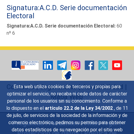
Signatura:A.C.D. Serie documentación
Electoral
Signatura:A.C.D. Serie documentación Electoral:
60
nº 6
Contacto
|
Sugerencias
|
Accesibilidad
|
Esta web utiliza cookies de terceros y propias para
optimizar el servicio, no recaba ni cede datos de carácter
Mapa Web
personal de los usuarios sin su conocimiento. Conforme a
lo dispuesto en el
artículo 22.2 de la Ley 34/2002
, de 11
de julio, de servicios de la sociedad de la información y de
Preguntas Frecuentes
|
Aviso legal
|
comercio electrónico, pedimos su permiso para obtener
datos estadísticos de su navegación por el sitio web
Protección de datos
|
Política de