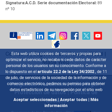
Signatura:A.C.D. Serie documentación Electoral:
89
nº 10
Contacto
|
Sugerencias
|
Accesibilidad
|
Esta web utiliza cookies de terceros y propias para
optimizar el servicio, no recaba ni cede datos de carácter
Mapa Web
personal de los usuarios sin su conocimiento. Conforme a
lo dispuesto en el
artículo 22.2 de la Ley 34/2002
, de 11
de julio, de servicios de la sociedad de la información y de
Preguntas Frecuentes
|
Aviso legal
|
comercio electrónico, pedimos su permiso para obtener
datos estadísticos de su navegación por el sitio web
Protección de datos
|
Política de
Cookies
Aceptar seleccionadas
|
Aceptar todas
|
Más
información