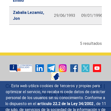
Emilio
Zabalia Lezamiz,
29/06/1993
09/01/1996
Jon
lbl.diputado.searchform.table.caption
5 resultados
Contacto
|
Sugerencias
|
Accesibilidad
|
Esta web utiliza cookies de terceros y propias para
optimizar el servicio, no recaba ni cede datos de carácter
Mapa Web
personal de los usuarios sin su conocimiento. Conforme a
lo dispuesto en el
artículo 22.2 de la Ley 34/2002
, de 11
de julio, de servicios de la sociedad de la información y de