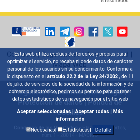
8 resultados
Contacto
|
Sugerencias
|
Accesibilidad
|
Esta web utiliza cookies de terceros y propias para
optimizar el servicio, no recaba ni cede datos de carácter
Mapa Web
personal de los usuarios sin su conocimiento. Conforme a
lo dispuesto en el
artículo 22.2 de la Ley 34/2002
, de 11
de julio, de servicios de la sociedad de la información y de
Preguntas Frecuentes
|
Aviso legal
|
comercio electrónico, pedimos su permiso para obtener
datos estadísticos de su navegación por el sitio web
Protección de datos
|
Política de
Cookies
Aceptar seleccionadas
|
Aceptar todas
|
Más
información
Congreso de los Diputados
- Plaza de las Cortes,
Necesarias|
Estadísticas|
Detalle
núm. 1 - 28014 - MADRID