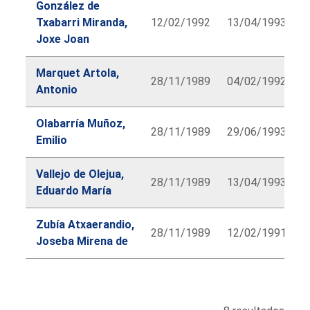
González de
Txabarri Miranda,
12/02/1992
13/04/1993
Joxe Joan
Marquet Artola,
28/11/1989
04/02/1992
Antonio
Olabarría Muñoz,
28/11/1989
29/06/1993
Emilio
Vallejo de Olejua,
28/11/1989
13/04/1993
Eduardo María
Zubía Atxaerandio,
28/11/1989
12/02/1991
Joseba Mirena de
lbl.diputado.searchform.table.caption