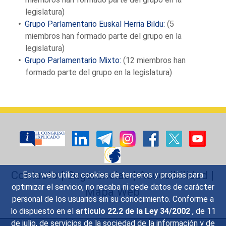
legislatura
)
Grupo Parlamentario Euskal Herria Bildu:
(5
miembros han formado parte del grupo en la
legislatura
)
Grupo Parlamentario Mixto:
(12
miembros han
formado parte del grupo en la legislatura
)
Contacto
|
Sugerencias
|
Accesibilidad
|
Esta web utiliza cookies de terceros y propias para
optimizar el servicio, no recaba ni cede datos de carácter
Mapa Web
personal de los usuarios sin su conocimiento. Conforme a
lo dispuesto en el
artículo 22.2 de la Ley 34/2002
, de 11
de julio, de servicios de la sociedad de la información y de