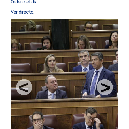
Orden del día
.
Ver directo
.