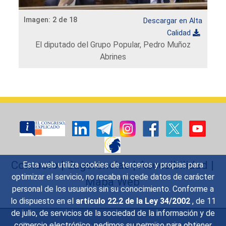
Imagen: 2 de 18
Descargar en Alta
Calidad
El diputado del Grupo Popular, Pedro Muñoz
Abrines
Carrusel:
El
diputado
del
Grupo
Popular,
Pedro
Contacto
|
Sugerencias
|
Accesibilidad
|
Esta web utiliza cookies de terceros y propias para
Muñoz
optimizar el servicio, no recaba ni cede datos de carácter
Mapa Web
Abrines
personal de los usuarios sin su conocimiento. Conforme a
lo dispuesto en el
artículo 22.2 de la Ley 34/2002
, de 11
de julio, de servicios de la sociedad de la información y de
comercio electrónico, pedimos su permiso para obtener