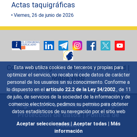
Actas taquigráficas
Viernes, 26 de junio de 2026
Contacto
|
Sugerencias
|
Accesibilidad
|
Esta web utiliza cookies de terceros y propias para
optimizar el servicio, no recaba ni cede datos de carácter
Mapa Web
personal de los usuarios sin su conocimiento. Conforme a
lo dispuesto en el
artículo 22.2 de la Ley 34/2002
, de 11
de julio, de servicios de la sociedad de la información y de
Preguntas Frecuentes
|
Aviso legal
|
comercio electrónico, pedimos su permiso para obtener
datos estadísticos de su navegación por el sitio web
Protección de datos
|
Política de
Cookies
Aceptar seleccionadas
|
Aceptar todas
|
Más
información