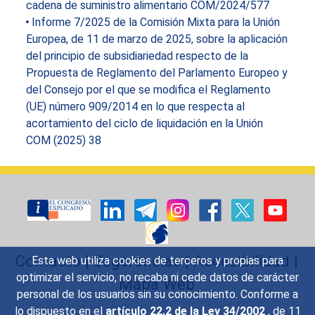
cadena de suministro alimentario COM/2024/577
Informe 7/2025 de la Comisión Mixta para la Unión
Europea, de 11 de marzo de 2025, sobre la aplicación
del principio de subsidiariedad respecto de la
Propuesta de Reglamento del Parlamento Europeo y
del Consejo por el que se modifica el Reglamento
(UE) número 909/2014 en lo que respecta al
acortamiento del ciclo de liquidación en la Unión
COM (2025) 38
Contacto
|
Sugerencias
|
Accesibilidad
|
Esta web utiliza cookies de terceros y propias para
optimizar el servicio, no recaba ni cede datos de carácter
Mapa Web
personal de los usuarios sin su conocimiento. Conforme a
lo dispuesto en el
artículo 22.2 de la Ley 34/2002
, de 11