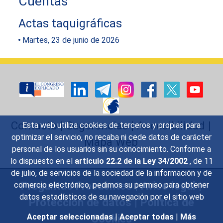
Cuentas
Actas taquigráficas
Martes, 23 de junio de 2026
Contacto
|
Sugerencias
|
Accesibilidad
|
Esta web utiliza cookies de terceros y propias para
optimizar el servicio, no recaba ni cede datos de carácter
Mapa Web
personal de los usuarios sin su conocimiento. Conforme a
lo dispuesto en el
artículo 22.2 de la Ley 34/2002
, de 11
de julio, de servicios de la sociedad de la información y de
Preguntas Frecuentes
|
Aviso legal
|
comercio electrónico, pedimos su permiso para obtener
datos estadísticos de su navegación por el sitio web
Protección de datos
|
Política de
Cookies
Aceptar seleccionadas
|
Aceptar todas
|
Más