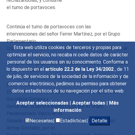
rechazándolas, y consume
el turno de portavoces.
Continúa el turno de portavoces con las
intervenciones del señor Ferrer Martínez, por el Grupo
Parlamentario
Esta web utiliza cookies de terceros y propias para
Izquierda Confederal (Más Madrid, Eivissa i Formentera al
optimizar el servicio, no recaba ni cede datos de carácter
Senat,
personal de los usuarios sin su conocimiento. Conforme a
Compromís, Agrupación Socialista Gomera y Geroa Bai); la
lo dispuesto en el
artículo 22.2 de la Ley 34/2002
, de 11
señora Delgado
de julio, de servicios de la sociedad de la información y de
Gómez, por el Grupo Parlamentario Izquierda Confederal
comercio electrónico, pedimos su permiso para obtener
(Más Madrid,
datos estadísticos de su navegación por el sitio web
Eivissa i Formentera al Senat, Compromís, Agrupación
Socialista Gomera y
Aceptar seleccionadas
|
Aceptar todas
|
Más
Geroa Bai); la señora Ahedo Ceza, por el Grupo
información
Parlamentario Vasco en el
Senado (EAJ-PNV); el señor Bagué Roura y el señor
Necesarias|
Estadísticas|
Detalle
Armas González, por el