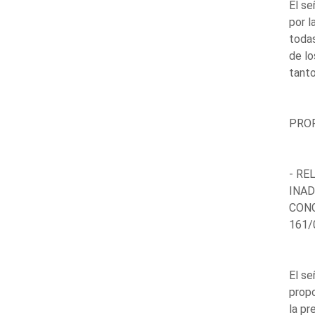
El se
por l
todas
de lo
tanto
PROP
- RE
INAD
CONG
161/
El se
propo
la pr