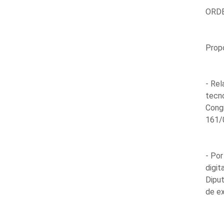
ORDE
Propo
- Rel
tecno
Cong
161/
- Por
digit
Dipu
de e