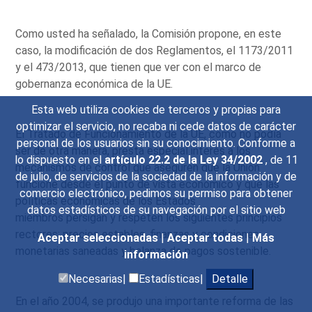
Como usted ha señalado, la Comisión propone, en este
caso, la modificación de dos Reglamentos, el 1173/2011
y el 473/2013, que tienen que ver con el marco de
gobernanza económica de la UE.
Esta web utiliza cookies de terceros y propias para
optimizar el servicio, no recaba ni cede datos de carácter
El Tratado de Funcionamiento de la UE, como no podía
personal de los usuarios sin su conocimiento. Conforme a
ser de otra manera, presta especial interés a los
lo dispuesto en el
artículo 22.2 de la Ley 34/2002
, de 11
mecanismos de control que aseguren que la Unión
de julio, de servicios de la sociedad de la información y de
funcione desde el punto de vista económico y que las
comercio electrónico, pedimos su permiso para obtener
políticas económicas de los Estados
datos estadísticos de su navegación por el sitio web
miembros persigan y respeten los siguientes principios
rectores: precios estables, finanzas y condiciones
Aceptar seleccionadas
|
Aceptar todas
|
Más
monetarias saneadas y balanza de pagos sostenible.
información
Necesarias|
Estadísticas|
Detalle
En el año 2004, se produjo una importante reforma de las