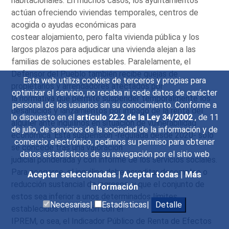
habitacionales. En muchos casos, los ayuntamientos
actúan ofreciendo viviendas temporales, centros de
acogida o ayudas económicas para
costear alojamiento, pero falta vivienda pública y los
largos plazos para adjudicar una vivienda alejan a las
familias de soluciones estables. Paralelamente, el
Defensor del Pueblo también recibe quejas de
Esta web utiliza cookies de terceros y propias para
propietarios y arrendadores afectados por
optimizar el servicio, no recaba ni cede datos de carácter
la normativa que permite suspender temporalmente los
personal de los usuarios sin su conocimiento. Conforme a
desahucios y lanzamientos por impago de la renta del
lo dispuesto en el
artículo 22.2 de la Ley 34/2002
, de 11
alquiler ante inquilinos en situación de vulnerabilidad
de julio, de servicios de la sociedad de la información y de
económica. Esta suspensión -regulada desde 2020- solo
comercio electrónico, pedimos su permiso para obtener
se concede tras una valoración
datos estadísticos de su navegación por el sitio web
judicial ponderada y con informe de los servicios sociales.
Para acogerse, el inquilino debe acreditar desempleo o
Aceptar seleccionadas
|
Aceptar todas
|
Más
reducción sustancial de ingresos, y que el conjunto de
información
estos sea inferior a unos determinados límites
Necesarias|
Estadísticas|
Detalle
establecidos en relación con el
IPREM, o sea, el Indicador Público de Renta de Efectos