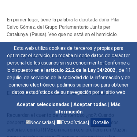
En primer lugar, tiene la palabra la diputada doña Pilar
Calvo Gómez, del Grupo Parlamentario Junts per
Catalunya. (Pausa). Veo que no está en el hemiciclo.
Esta web utiliza cookies de terceros y propias para
optimizar el servicio, no recaba ni cede datos de carácter
Tiene la palabra, entonces, por el Grupo Parlamentario
personal de los usuarios sin su conocimiento. Conforme a
SUMAR, el diputado Sierra Caballero por un tiempo de
lo dispuesto en el
artículo 22.2 de la Ley 34/2002
, de 11
tres minutos.
de julio, de servicios de la sociedad de la información y de
comercio electrónico, pedimos su permiso para obtener
datos estadísticos de su navegación por el sitio web
El señor SIERRA CABALLERO: Gracias, presidenta.
Aceptar seleccionadas
|
Aceptar todas
|
Más
información
Recuerdan el cuento de Monterroso ¿no?: Cuando
despertó, el dinosaurio todavía estaba allí. Tenemos,
Necesarias|
Estadísticas|
Detalle
señorías, con la RTVE un marrón o, si prefieren un Mazón,