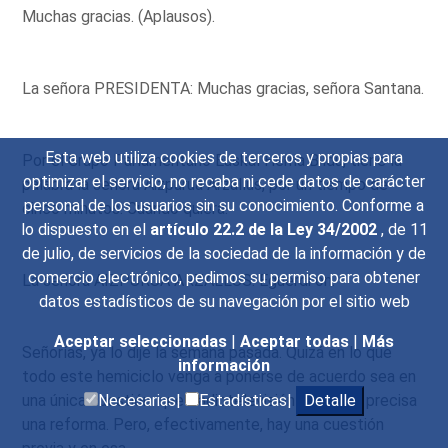
Muchas gracias. (Aplausos).
La señora PRESIDENTA: Muchas gracias, señora Santana.
Esta web utiliza cookies de terceros y propias para
Por el Grupo Parlamentario Euskal Herria Bildu, tiene la
optimizar el servicio, no recaba ni cede datos de carácter
palabra la señora Aizpurua Arzallus, por un tiempo de
personal de los usuarios sin su conocimiento. Conforme a
cinco minutos. Cuando quiera.
lo dispuesto en el
artículo 22.2 de la Ley 34/2002
, de 11
de julio, de servicios de la sociedad de la información y de
comercio electrónico, pedimos su permiso para obtener
La señora AIZPURUA ARZALLUS: Eguerdi on.
datos estadísticos de su navegación por el sitio web
Aceptar seleccionadas
|
Aceptar todas
|
Más
Señorías, ya lo dije la semana pasada. Quizá en lo que
información
todo este hemiciclo venga a ponerse de acuerdo sea en
una única cuestión: que Radiotelevisión Española precisa
Necesarias|
Estadísticas|
Detalle
una reforma. Pero, efectivamente, hay una cuestión