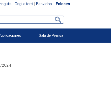
inguts
|
Ongi etorri
|
Benvidos
Enlaces
Publicaciones
Sala de Prensa
06/2024