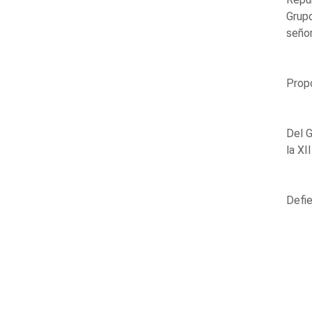
Grupo
señor
Propo
Del G
la XI
Defie