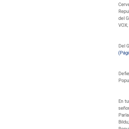
Cerve
Repub
del G
VOX; 
Del G
(Pág
Defie
Popul
En tu
señor
Parla
Bildu
Repub