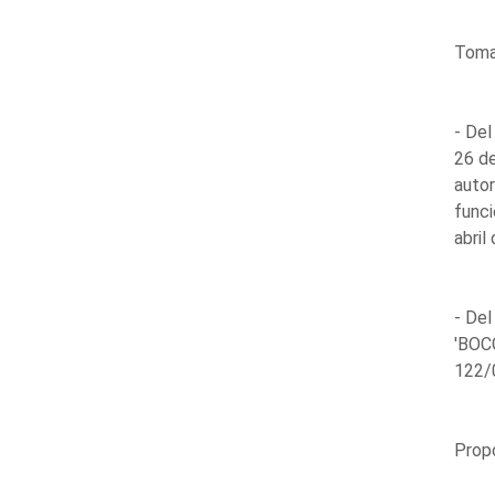
Toma 
- Del
26 de
autor
funci
abril
- Del
'BOCG
122/0
Propo