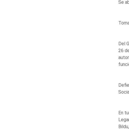
Se ab
Toma 
Del G
26 de
autor
funci
Defie
Socia
En tu
Legar
Bildu,