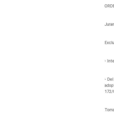
ORDE
Juram
Exclu
- Int
- Del
adopt
172/0
Toma