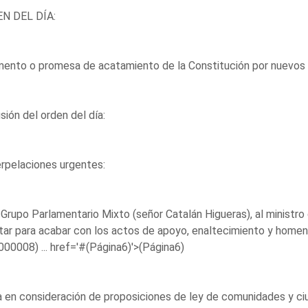
N DEL DÍA:
ento o promesa de acatamiento de la Constitución por nuevos s
sión del orden del día:
erpelaciones urgentes:
 Grupo Parlamentario Mixto (señor Catalán Higueras), al ministro 
ar para acabar con los actos de apoyo, enaltecimiento y homena
00008) ...
href='#(Página6)'>(Página6)
 en consideración de proposiciones de ley de comunidades y c