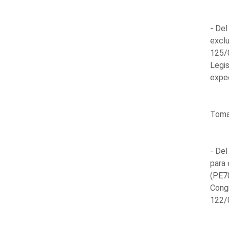
- Del
exclu
125/
Legis
expe
Toma 
- Del
para 
(PE7
Congr
122/0