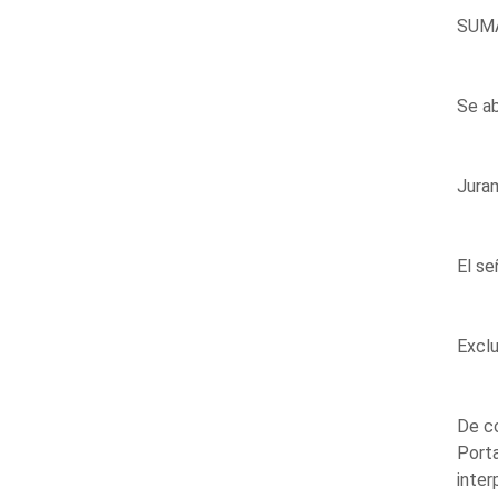
SUM
Se ab
Juram
El se
Exclu
De co
Porta
inter