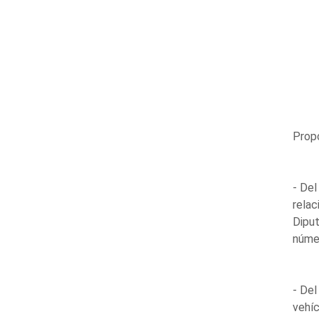
Propo
- Del
relac
Diput
númer
- Del
vehíc