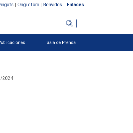
inguts
|
Ongi etorri
|
Benvidos
Enlaces
Publicaciones
Sala de Prensa
02/2024