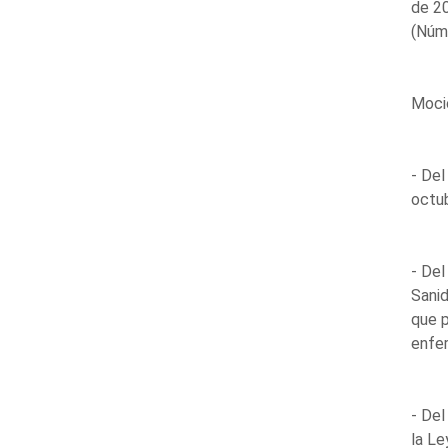
de 2
(Núm
Moci
- Del
octu
- Del
Sanid
que 
enfe
- Del
la Le