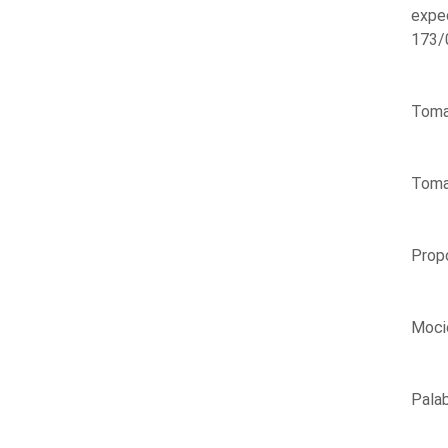
expe
173/0
Toma 
Toma 
Propo
Mocio
Palab