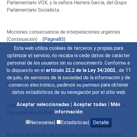
Parlamentario VOX; y la señora Herrera García, del Grupo
Parlamentario Socialista.
Mociones consecuencia de interpelaciones urgentes.
(Continuación) ...
(Página85)
Esta web utiliza cookies de terceros y propias para
optimizar el servicio, no recaba ni cede datos de carácter
Del Grupo Parlamentario Euskal Herria Bildu, relativa a las
personal de los usuarios sin su conocimiento. Conforme a
diferentes alternativas de infraestructuras ferroviarias
lo dispuesto en el
artículo 22.2 de la Ley 34/2002
, de 11
de altas prestaciones en Euskal Herria y su impacto
de julio, de servicios de la sociedad de la información y de
económico, social y ambiental ...
(Página85)
comercio electrónico, pedimos su permiso para obtener
datos estadísticos de su navegación por el sitio web
Aceptar seleccionadas
|
Aceptar todas
|
Más
Defiende la moción el señor Otero Gabirondo, del Grupo
información
Parlamentario Euskal Herria Bildu.
Necesarias|
Estadísticas|
Detalle
En turno de fijación de posiciones intervienen el señor