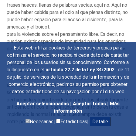
frases huecas, llenas de palabras vacías, aquí no. Aquí no
puede haber cabida para el odio al que piensa distinto, no
puede haber espacio para el acoso al disidente, para la
amenaza y el boicot,
para la violencia sobre el pensamiento libre. Es decir, no
pueden existir espacios de impunidad para los enemigos
Esta web utiliza cookies de terceros y propias para
de la democracia ni en la sala de prensa ni en los pasillos
optimizar el servicio, no recaba ni cede datos de carácter
de esta casa ni en este hemiciclo ni en ninguna parte.
personal de los usuarios sin su conocimiento. Conforme a
(Aplausos). Por
lo dispuesto en el
artículo 22.2 de la Ley 34/2002
, de 11
eso queremos que con un régimen sancionador se
de julio, de servicios de la sociedad de la información y de
puedan impedir ciertas conductas y actitudes, ciertas
comercio electrónico, pedimos su permiso para obtener
amenazas y acosos, ciertas presencias de algunos
datos estadísticos de su navegación por el sitio web
seudoperiodistas que están permanentemente
perturbando y boicoteando con métodos absolutamente
Aceptar seleccionadas
|
Aceptar todas
|
Más
antidemocráticos el buen funcionamiento de esta casa e
información
impidiendo la normal relación que siempre debe existir
entre periodismo y política.
Necesarias|
Estadísticas|
Detalle