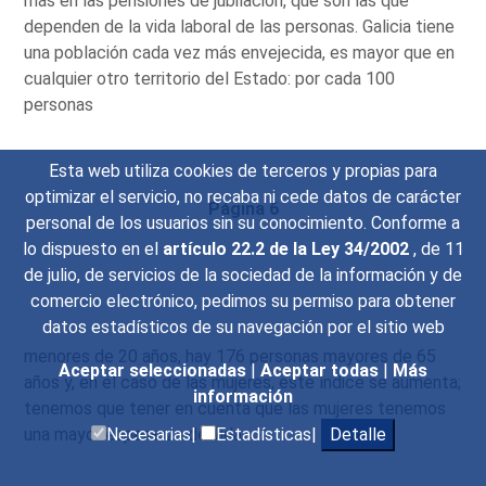
más en las pensiones de jubilación, que son las que
dependen de la vida laboral de las personas. Galicia tiene
una población cada vez más envejecida, es mayor que en
cualquier otro territorio del Estado: por cada 100
personas
Esta web utiliza cookies de terceros y propias para
optimizar el servicio, no recaba ni cede datos de carácter
Página 6
personal de los usuarios sin su conocimiento. Conforme a
lo dispuesto en el
artículo 22.2 de la Ley 34/2002
, de 11
de julio, de servicios de la sociedad de la información y de
comercio electrónico, pedimos su permiso para obtener
datos estadísticos de su navegación por el sitio web
menores de 20 años, hay 176 personas mayores de 65
Aceptar seleccionadas
|
Aceptar todas
|
Más
años y, en el caso de las mujeres, este índice se aumenta;
información
tenemos que tener en cuenta que las mujeres tenemos
una mayor esperanza de vida.
Necesarias|
Estadísticas|
Detalle