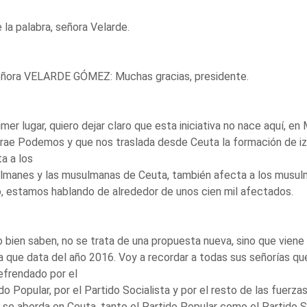
 la palabra, señora Velarde.
eñora VELARDE GÓMEZ: Muchas gracias, presidente.
imer lugar, quiero dejar claro que esta iniciativa no nace aquí, 
rae Podemos y que nos traslada desde Ceuta la formación de i
a a los
manes y las musulmanas de Ceuta, también afecta a los musulma
, estamos hablando de alrededor de unos cien mil afectados.
bien saben, no se trata de una propuesta nueva, sino que viene
 que data del año 2016. Voy a recordar a todas sus señorías qu
efrendado por el
do Popular, por el Partido Socialista y por el resto de las fuerza
se aborda en Ceuta, tanto el Partido Popular como el Partido So