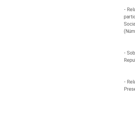
- Rel
parti
Socia
(Núm
- Sob
Repu
- Rel
Prese