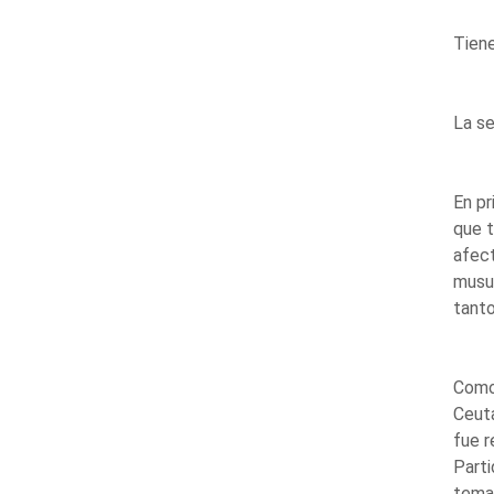
Tiene
La s
En pr
que t
afect
musul
tanto
Como 
Ceuta
fue r
Parti
tema 