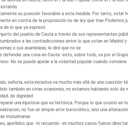
festando
camente su posición favorable a esta medida. Por tanto, votar h
ente en contra de la proposición no de ley que trae Podemos jun
a de lo que ya expresó
njunto del pueblo de Ceuta a través de sus representantes púb
umbrados a las contradicciones entre lo que votan en Madrid y
omas o sus asambleas, le diré que no se
 defender una cosa en Ceuta -esto, sobre todo, va por el Grupo P
eso. No se puede apelar a la voluntad popular cuando conviene 
s, señoría, esta iniciativa va mucho más allá de una cuestión t
ido también en otras ocasiones, no estamos hablando solo de 
idad, de dignidad
reparar una injusticia que es histórica. Porque lo que ocurrió en
nalización, no fue un simple error burocrático, sino una alteración
lias musulmanas
es, apellidos que -lo recuerdo- en muchos casos fueron directa