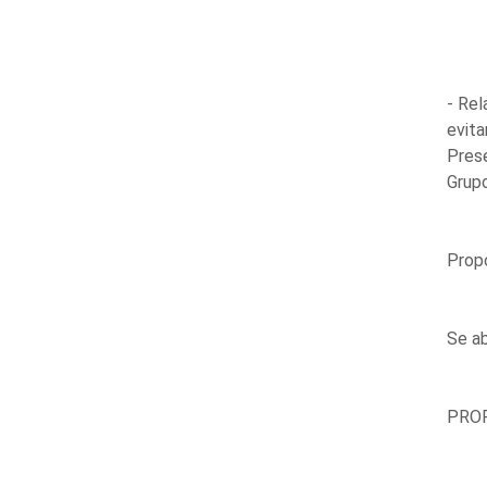
- Rel
evita
Prese
Grupo
Propo
Se ab
PROP