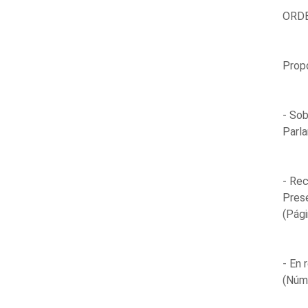
ORDE
Propo
- Sob
Parla
- Rec
Prese
(Pági
- En 
(Núm