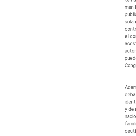
mani
públi
solam
contr
el co
acost
autón
puede
Congr
Ademá
debat
ident
y de 
nacio
fami
ceutí