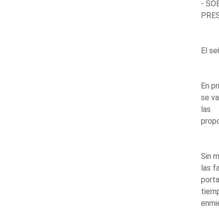
- SO
PRES
El se
En pr
se va
las
propo
Sin m
las f
porta
tiemp
enmie