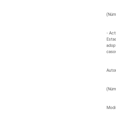
(Núm
- Act
Estad
adop
casos
Autor
(Núm
Modif