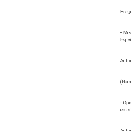
Preg
- Med
Españ
Autor
(Núm
- Opi
empre
Autor