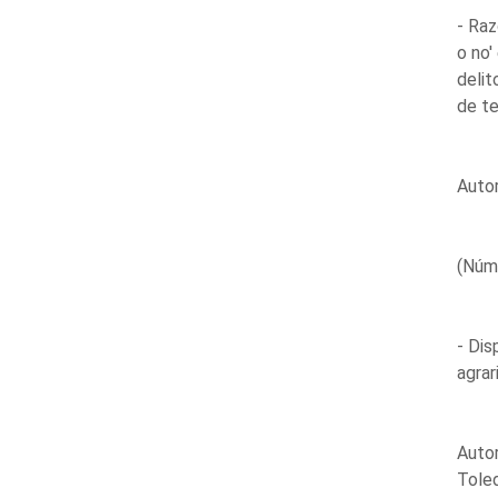
- Raz
o no'
delit
de te
Autor
(Núm
- Dis
agrar
Autor
Tole