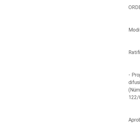
ORDE
Modif
Ratif
- Pro
difus
(Núm
122/0
Aprob