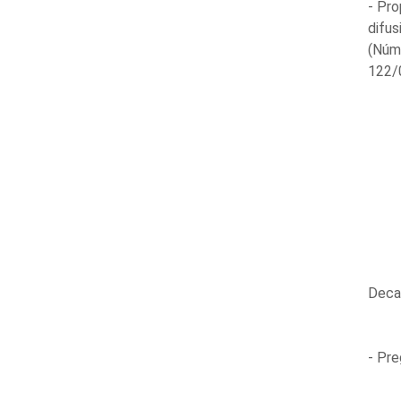
- Pro
difus
(Núm
122/0
Decaí
- Pre