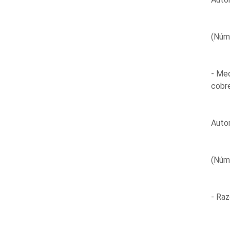
(Núm
- Med
cobre
Autor
(Núm
- Raz