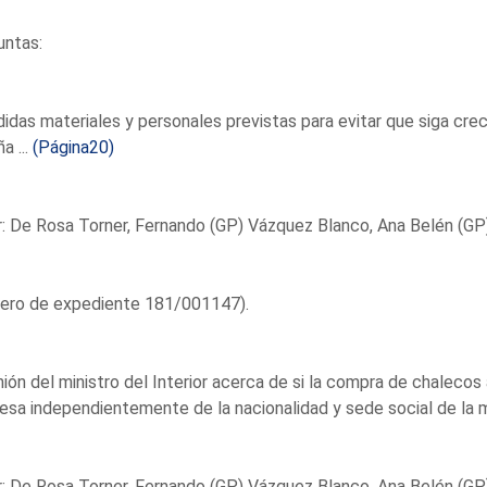
untas:
idas materiales y personales previstas para evitar que siga cre
a ...
(Página20)
: De Rosa Torner, Fernando (GP) Vázquez Blanco, Ana Belén (GP
ero de expediente 181/001147).
nión del ministro del Interior acerca de si la compra de chalecos
sa independientemente de la nacionalidad y sede social de la m
: De Rosa Torner, Fernando (GP) Vázquez Blanco, Ana Belén (GP