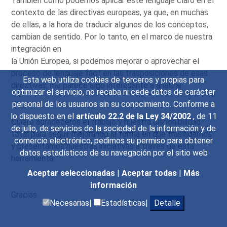
También cómo podemos aplicar este lenguaje claro en el
contexto de las directivas europeas, ya que, en muchas
de ellas, a la hora de traducir algunos de los conceptos,
cambian de sentido. Por lo tanto, en el marco de nuestra
integración en
la Unión Europea, si podemos mejorar o aprovechar el
proceso de lenguaje fácil en las trasposiciones de esas
Esta web utiliza cookies de terceros y propias para
directivas, me parece algo interesante a analizar.
optimizar el servicio, no recaba ni cede datos de carácter
personal de los usuarios sin su conocimiento. Conforme a
lo dispuesto en el
artículo 22.2 de la Ley 34/2002
, de 11
Quiero agradeceros el trabajo y nuestra disponibilidad
de julio, de servicios de la sociedad de la información y de
total para seguir mejorando la forma en que trasladamos
comercio electrónico, pedimos su permiso para obtener
y presentamos nuestras iniciativas a través de esta
datos estadísticos de su navegación por el sitio web
herramienta.
Aceptar seleccionadas
|
Aceptar todas
|
Más
información
Gracias.
Necesarias|
Estadísticas|
Detalle